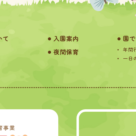
いて
入園案内
園で
年間
夜間保育
一日