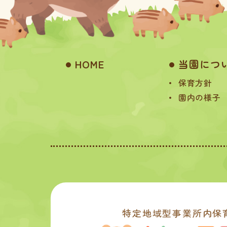
HOME
当園につ
保育方針
園内の様子